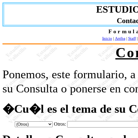
ESTUDI
Conta
Formul
Inicio
|
Arriba
|
Staff
Co
Ponemos, este formulario, a
su Consulta o ponerse en co
�Cu�l es el tema de su C
Otros: