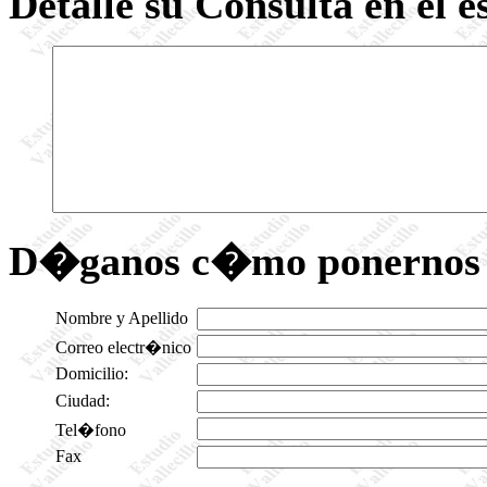
Detalle su Consulta en el e
D�ganos c�mo ponernos e
Nombre y Apellido
Correo electr�nico
Domicilio:
Ciudad:
Tel�fono
Fax